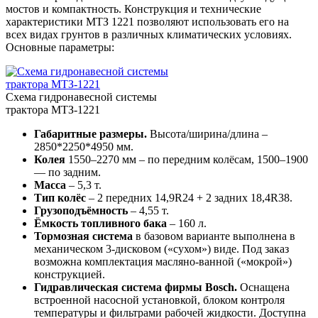
мостов и компактность. Конструкция и технические
характеристики МТЗ 1221 позволяют использовать его на
всех видах грунтов в различных климатических условиях.
Основные параметры:
Схема гидронавесной системы
трактора МТЗ-1221
Габаритные размеры.
Высота/ширина/длина –
2850*2250*4950 мм.
Колея
1550–2270 мм – по передним колёсам, 1500–1900
— по задним.
Масса
– 5,3 т.
Тип колёс
– 2 передних 14,9R24 + 2 задних 18,4R38.
Грузоподъёмность
– 4,55 т.
Ёмкость топливного бака
– 160 л.
Тормозная система
в базовом варианте выполнена в
механическом 3-дисковом («сухом») виде. Под заказ
возможна комплектация масляно-ванной («мокрой»)
конструкцией.
Гидравлическая система фирмы Bosch.
Оснащена
встроенной насосной установкой, блоком контроля
температуры и фильтрами рабочей жидкости. Доступна