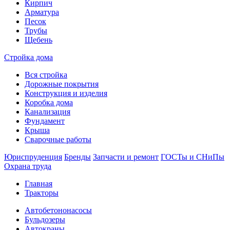
Кирпич
Арматура
Песок
Трубы
Щебень
Стройка дома
Вся стройка
Дорожные покрытия
Конструкция и изделия
Коробка дома
Канализация
Фундамент
Крыша
Сварочные работы
Юриспруденция
Бренды
Запчасти и ремонт
ГОСТы и СНиПы
Охрана труда
Главная
Тракторы
Автобетононасосы
Бульдозеры
Автокраны