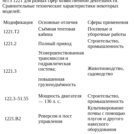
МТЗ 1221 для разных сфер хозяйственной деятельности.
Сравнительные технические характеристики некоторых
моделей:
Модификация
Основные отличия
Сферы применения
Съёмная тентовая
Посевные и
1221.Т2
кабина
уборочные работы
Строительство,
1221.2
Полный привод
промышленность
Усовершенствованная
трансмиссия и
гидравлическая
Животноводство,
система;
1221.3
садоводство
повышенная
грузоподъёмность
Мощность двигателя
Строительство,
122.3–51.55
— 136 л. с.
промышленность
Культивирование
почвы с помощью
Реверсом и пост
1221.В2
плугов и другого
управления
навесного
оборудования