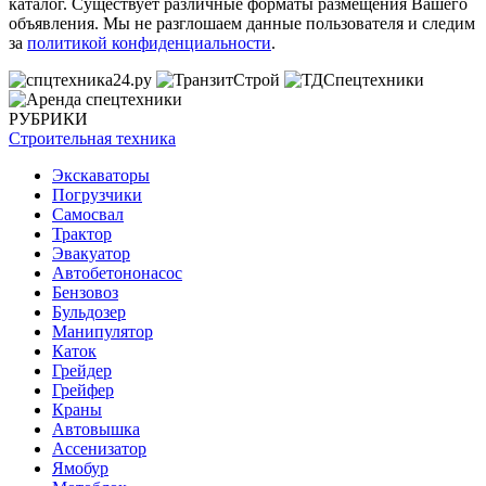
каталог. Существует различные форматы размещения Вашего
объявления. Мы не разглошаем данные пользователя и следим
за
политикой конфиденциальности
.
РУБРИКИ
Строительная техника
Экскаваторы
Погрузчики
Самосвал
Трактор
Эвакуатор
Автобетононасос
Бензовоз
Бульдозер
Манипулятор
Каток
Грейдер
Грейфер
Краны
Автовышка
Ассенизатор
Ямобур