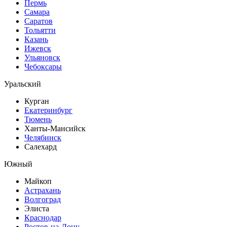
Пермь
Самара
Саратов
Тольятти
Казань
Ижевск
Ульяновск
Чебоксары
Уральский
Курган
Екатеринбург
Тюмень
Ханты-Мансийск
Челябинск
Салехард
Южный
Майкоп
Астрахань
Волгоград
Элиста
Краснодар
Ростов-на-Дону