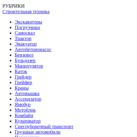
РУБРИКИ
Строительная техника
Экскаваторы
Погрузчики
Самосвал
Трактор
Эвакуатор
Автобетононасос
Бензовоз
Бульдозер
Манипулятор
Каток
Грейдер
Грейфер
Краны
Автовышка
Ассенизатор
Ямобур
Мотоблок
Комбайн
Культиватор
Снегоуборочный транспорт
Грузовые автомобили