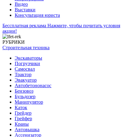
Видео
Выставки
Консультация юриста
Бессплатная реклама
Нажмите, чтобы почитать условия
акции!
РУБРИКИ
Строительная техника
Экскаваторы
Погрузчики
Самосвал
Трактор
Эвакуатор
Автобетононасос
Бензовоз
Бульдозер
Манипулятор
Каток
Грейдер
Грейфер
Краны
Автовышка
Ассенизатор