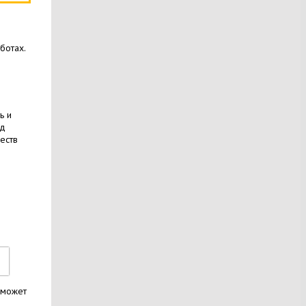
ботах.
ь и
уд
еств
оможет