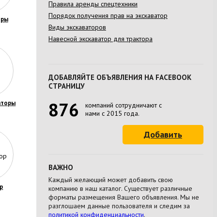
Правила аренды спецтехники
Порядок получения прав на экскаватор
оры
Виды экскаваторов
Навесной экскаватор для трактора
ДОБАВЛЯЙТЕ ОБЪЯВЛЕНИЯ НА FACEBOOK
СТРАНИЦУ
876
аторы
компаний сотрудничают с
нами с 2015 года.
Добавить
ВАЖНО
Каждый желающий может добавить свою
р
компанию в наш каталог. Существует различные
форматы размещения Вашего объявления. Мы не
разглошаем данные пользователя и следим за
политикой конфиденциальности
.