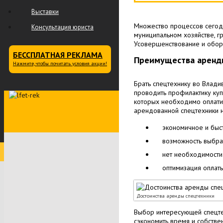
Выставки
Множество процессов сегодн
Консультация юриста
муниципальном хозяйстве, г
Усовершенствование и обор
БЕССПЛАТНАЯ РЕКЛАМА
Преимущества аренд
Нажмите, чтобы почитать условия акции!
Брать спецтехнику во Влади
проводить профилактику куп
которых необходимо оплатит
арендованной спецтехники н
экономичное и быс
возможность выбра
нет необходимости 
оптимизация оплаты
Достоинства аренды спецтехники
Выбор интересующей спецте
сэкономить время и собстве