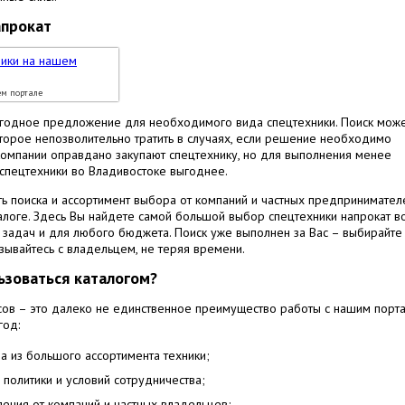
апрокат
м портале
ыгодное предложение для необходимого вида спецтехники. Поиск мож
оторое непозволительно тратить в случаях, если решение необходимо
омпании оправдано закупают спецтехнику, но для выполнения менее
спецтехники во Владивостоке выгоднее.
ь поиска и ассортимент выбора от компаний и частных предпринимател
логе. Здесь Вы найдете самой большой выбор спецтехники напрокат в
задач и для любого бюджета. Поиск уже выполнен за Вас – выбирайте
ывайтесь с владельцем, не теряя времени.
ьзоваться каталогом?
ов – это далеко не единственное преимущество работы с нашим порта
год:
а из большого ассортимента техники;
политики и условий сотрудничества;
ения от компаний и частных владельцев;