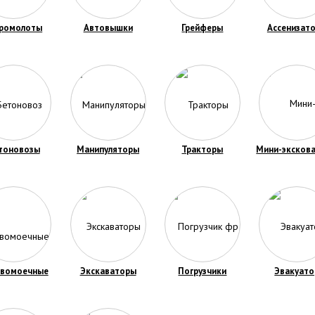
дромолоты
Автовышки
Грейферы
Ассенизат
тоновозы
Манипуляторы
Тракторы
Мини-эксков
ивомоечные
Экскаваторы
Погрузчики
Эвакуато