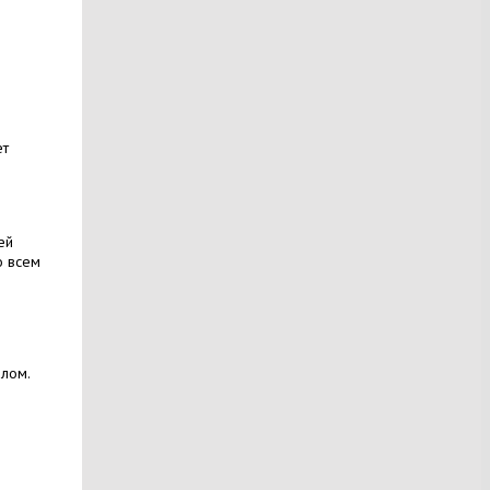
ет
ей
о всем
лом.