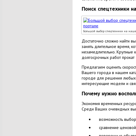
Поиск спецтехники н
Большой выбор спецтехники на наше
Достаточно сложно найти в
занять длительное время, к
незамедлительно. Крупные к
долгосрочных работ прокат 
Предлагаем оценить скорост
Вашего города в нашем ката
городе для решения любых 
интересующие модели и связ
Почему нужно воспол
Экономия временных ресурс
Среди Ваших очевидных вы
возможность выбор
сравнение ценовой 
поверенные объявл