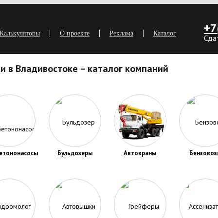
+7
Калькуляторы
О проекте
Реклама
Каталог
Сда
и в Владивостоке – каталог компаний
етононасосы
Бульдозеры
Автокраны
Бензовоз