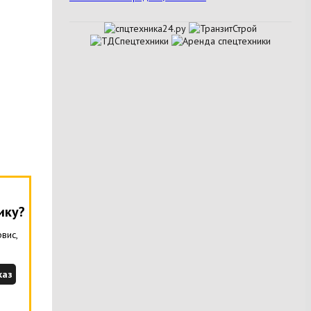
ику?
вис,
каз