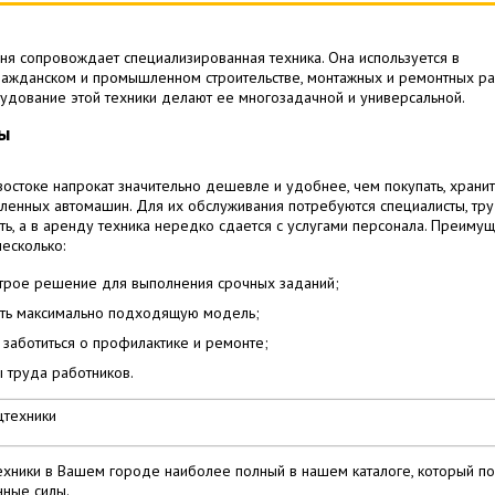
я сопровождает специализированная техника. Она используется в
ражданском и промышленном строительстве, монтажных и ремонтных ра
удование этой техники делают ее многозадачной и универсальной.
ы
востоке напрокат значительно дешевле и удобнее, чем покупать, хранит
ленных автомашин. Для их обслуживания потребуются специалисты, тр
ь, а в аренду техника нередко сдается с услугами персонала. Преимущ
есколько:
трое решение для выполнения срочных заданий;
ть максимально подходящую модель;
заботиться о профилактике и ремонте;
 труда работников.
хники в Вашем городе наиболее полный в нашем каталоге, который п
нные силы.