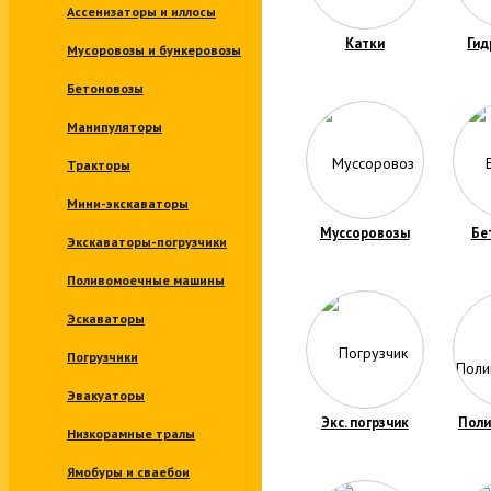
Ассенизаторы и иллосы
Катки
Ги
Мусоровозы и бункеровозы
Бетоновозы
Манипуляторы
Тракторы
Мини-экскаваторы
Муссоровозы
Бе
Экскаваторы-погрузчики
Поливомоечные машины
Эскаваторы
Погрузчики
Эвакуаторы
Экс. погрзчик
Пол
Низкорамные тралы
Ямобуры и сваебои