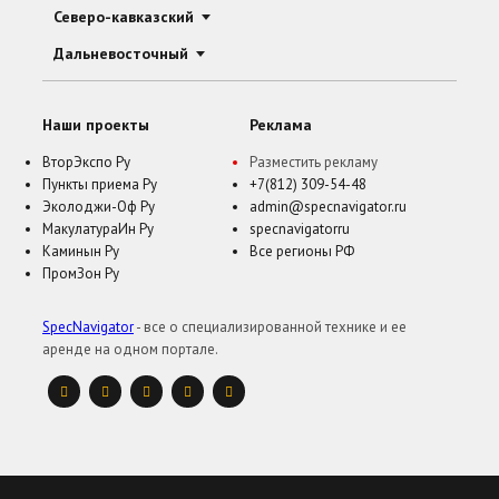
Северо-кавказский
Дальневосточный
Наши проекты
Реклама
ВторЭкспо Ру
Разместить рекламу
Пункты приема Ру
+7(812) 309-54-48
Эколоджи-Оф Ру
admin@specnavigator.ru
МакулатураИн Ру
specnavigatorru
Каминын Ру
Все регионы РФ
ПромЗон Ру
SpecNavigator
- все о специализированной технике и ее
аренде на одном портале.