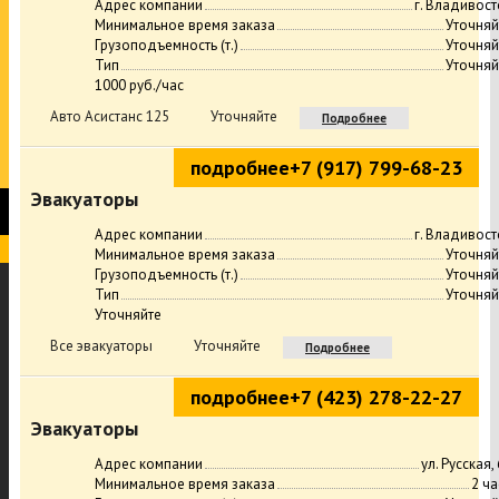
Адрес компании
г. Владивост
Минимальное время заказа
Уточняй
Грузоподъемность (т.)
Уточняй
Тип
Уточняй
1000 руб./час
Авто Асистанс 125
Уточняйте
Подробнее
подробнее
+7 (917) 799-68-23
Эвакуаторы
Адрес компании
г. Владивост
Минимальное время заказа
Уточняй
Грузоподъемность (т.)
Уточняй
Тип
Уточняй
Уточняйте
Все эвакуаторы
Уточняйте
Подробнее
подробнее
+7 (423) 278-22-27
Эвакуаторы
Адрес компании
ул. Русская,
Минимальное время заказа
2 ча