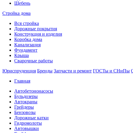
Щебень
Стройка дома
Вся стройка
Дорожные покрытия
Конструкция и изделия
Коробка дома
Канализация
Фундамент
Крыша
Сварочные работы
Юриспруденция
Бренды
Запчасти и ремонт
ГОСТы и СНиПы
Главная
Автобетононасосы
Бульдозеры
Автокраны
Грейдеры
Бензовозы
Дорожные катки
Гидромолоты
Автовышки