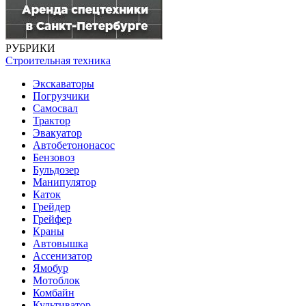
РУБРИКИ
Строительная техника
Экскаваторы
Погрузчики
Самосвал
Трактор
Эвакуатор
Автобетононасос
Бензовоз
Бульдозер
Манипулятор
Каток
Грейдер
Грейфер
Краны
Автовышка
Ассенизатор
Ямобур
Мотоблок
Комбайн
Культиватор