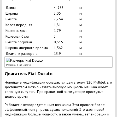
Длина
4, 963
м
Ширина
2,05
м
Высота
2,254
м
Колея передняя
1,81
м
Колея задняя
1,79
м
Колесная база
3
м
Высота погрузки
0,535
м
Ширина дверного проема
1,562
м
Диаметр разворота
13,9
м
Размеры Fiat Ducato
Двигатель Fiat Ducato
Новейшие модификации оснащаются двигателем 120 MultiJet. Его
достоинством можно назвать высокую мощность, машина имеет
хорошую силу тяги. При правильной эксплуатации прослужит
долгое время.
Работает с непосредственным впрыском. Этот процесс более
эффективный, чем у предыдущих поколений. Это дает новой
модификации больше мощности, а также уменьшает вибрации и