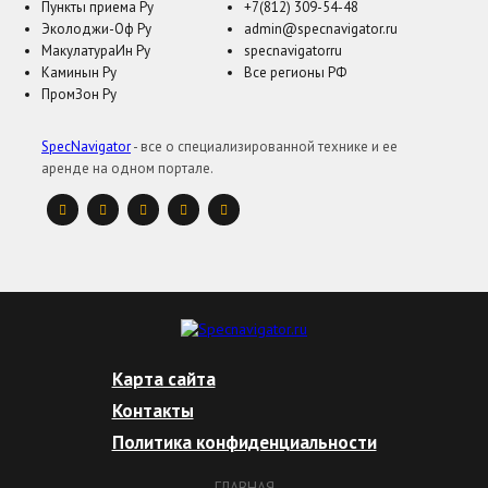
Пункты приема Ру
+7(812) 309-54-48
Эколоджи-Оф Ру
admin@specnavigator.ru
МакулатураИн Ру
specnavigatorru
Каминын Ру
Все регионы РФ
ПромЗон Ру
SpecNavigator
- все о специализированной технике и ее
аренде на одном портале.
Карта сайта
Контакты
Политика конфиденциальности
ГЛАВНАЯ