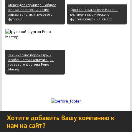
Мерседес спринтер – общее
описание и технические
Достоинства газели Некст —
характеристики грузового
цельнометаллического
фургона
фургона комби на 7 мест
Технические параметры и
особенности эксплуатации
грузового фургона Рено
Мастер
Хотите добавить Вашу компанию к
нам на сайт?