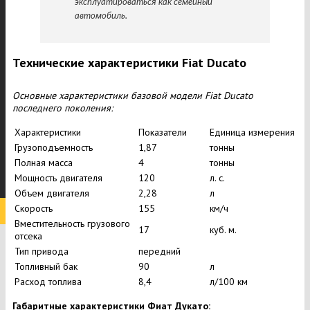
эксплуатироваться как семейный
автомобиль.
Технические характеристики Fiat Ducato
Основные характеристики базовой модели Fiat Ducato
последнего поколения:
Характеристики
Показатели
Единица измерения
Грузоподъемность
1,87
тонны
Полная масса
4
тонны
Мощность двигателя
120
л. с.
Объем двигателя
2,28
л
Скорость
155
км/ч
Вместительность грузового
17
куб. м.
отсека
Тип привода
передний
Топливный бак
90
л
Расход топлива
8,4
л/100 км
Габаритные характеристики Фиат Дукато: