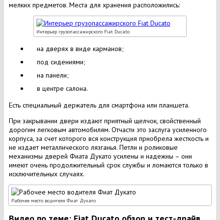
мелких предметов. Места для хранения расположились:
Интерьер грузопассажирского Fiat Ducato
на дверях в виде карманов;
под сидениями;
на панели;
в центре салона.
Есть специальный держатель для смартфона или планшета.
При закрывании двери издают приятный щелчок, свойственный
дорогим легковым автомобилям. Отчасти это заслуга усиленного
корпуса, за счет которого вся конструкция приобрела жесткость и
не издает металлического лязганья. Петли и роликовые
механизмы дверей Фиата Дукато усилены и надежны – они
имеют очень продолжительный срок службы и ломаются только в
исключительных случаях.
Рабочее место водителя Фиат Дукато
Видео по теме: Fiat Ducato обзор и тест-драйв