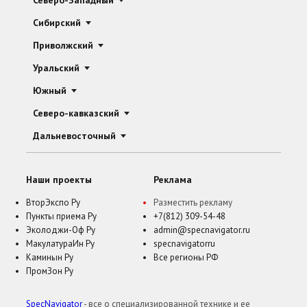
Северо-Западный
Сибирский
Приволжский
Уральский
Южный
Северо-кавказский
Дальневосточный
Наши проекты
Реклама
ВторЭкспо Ру
Разместить рекламу
Пункты приема Ру
+7(812) 309-54-48
Эколоджи-Оф Ру
admin@specnavigator.ru
МакулатураИн Ру
specnavigatorru
Каминын Ру
Все регионы РФ
ПромЗон Ру
SpecNavigator
- все о специализированной технике и ее