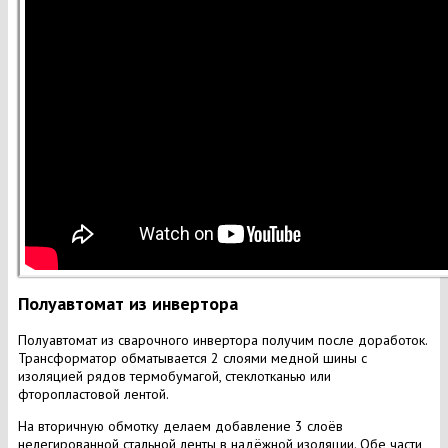
Полуавтомат из инвертора
Полуавтомат из сварочного инвертора получим после доработок.
Трансформатор обматывается 2 слоями медной шины с
изоляцией рядов термобумагой, стеклотканью или
фторопластовой лентой.
На вторичную обмотку делаем добавление 3 слоёв
нелегированной стальной ленты в надёжной изоляции. Обе части