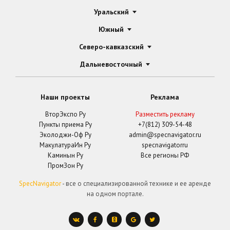
Уральский
Южный
Северо-кавказский
Дальневосточный
Наши проекты
Реклама
ВторЭкспо Ру
Разместить рекламу
Пункты приема Ру
+7(812) 309-54-48
Эколоджи-Оф Ру
admin@specnavigator.ru
МакулатураИн Ру
specnavigatorru
Каминын Ру
Все регионы РФ
ПромЗон Ру
SpecNavigator
- все о специализированной технике и ее аренде
на одном портале.