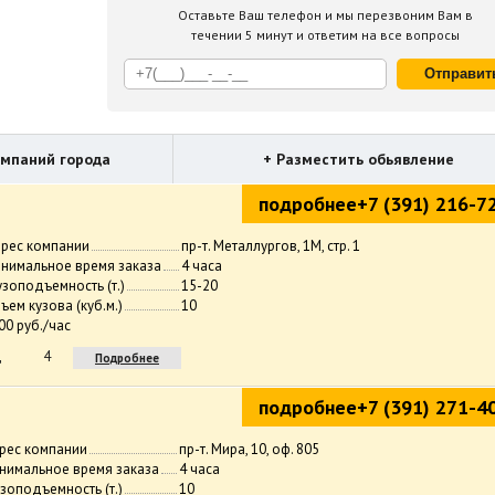
Оставьте Ваш телефон и мы перезвоним Вам в
течении 5 минут и ответим на все вопросы
Отправит
омпаний города
+ Разместить обьявление
подробнее
+7 (391) 216-7
рес компании
пр-т. Металлургов, 1М, стр. 1
нимальное время заказа
4 часа
узоподъемность (т.)
15-20
ъем кузова (куб.м.)
10
00 руб./час
д
4
Подробнее
подробнее
+7 (391) 271-4
рес компании
пр-т. Мира, 10, оф. 805
нимальное время заказа
4 часа
узоподъемность (т.)
10