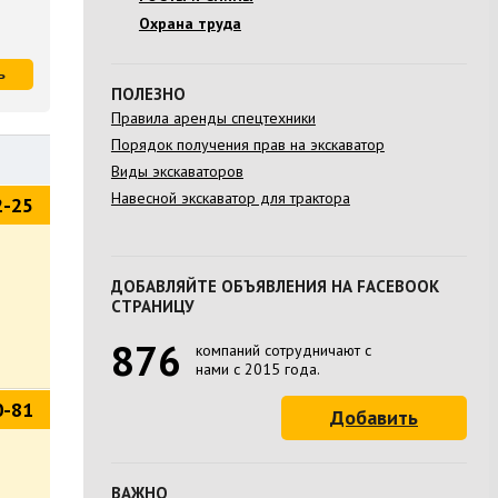
Охрана труда
ь
ПОЛЕЗНО
Правила аренды спецтехники
Порядок получения прав на экскаватор
Виды экскаваторов
Навесной экскаватор для трактора
2-25
ДОБАВЛЯЙТЕ ОБЪЯВЛЕНИЯ НА FACEBOOK
СТРАНИЦУ
876
компаний сотрудничают с
нами с 2015 года.
0-81
Добавить
ВАЖНО