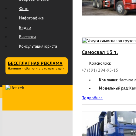
Фото
Инфографика
Видео
Выставки
Консультация юриста
Самосвал 13 т.
БЕССПЛАТНАЯ РЕКЛАМА
Красноярск
Нажмите, чтобы почитать условия акции!
+7 (391) 294-95-15
Компания
: Частное 
Модельный ряд
: Ка
Подробнее