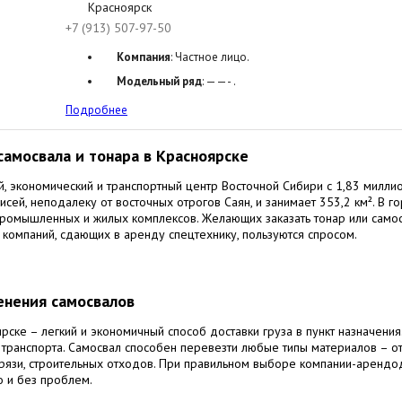
Красноярск
+7 (913) 507-97-50
Компания
: Частное лицо.
Модельный ряд
: ——- .
Подробнее
амосвала и тонара в Красноярске
 экономический и транспортный центр Восточной Сибири с 1,83 милли
нисей, неподалеку от восточных отрогов Саян, и занимает 353,2 км². В г
промышленных и жилых комплексов. Желающих заказать тонар или само
и компаний, сдающих в аренду спецтехнику, пользуются спросом.
енения самосвалов
ске – легкий и экономичный способ доставки груза в пункт назначения.
 транспорта. Самосвал способен перевезти любые типы материалов – о
 грязи, строительных отходов. При правильном выборе компании-арендо
о и без проблем.