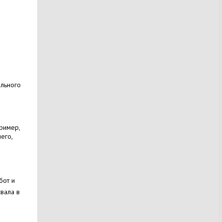
ильного
ример,
его,
бот и
свала в