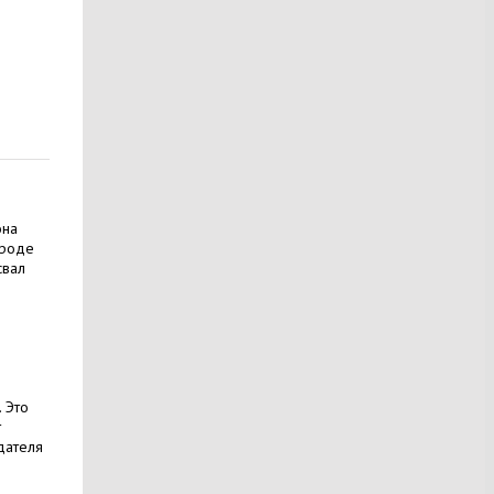
она
ороде
свал
 Это
т
дателя