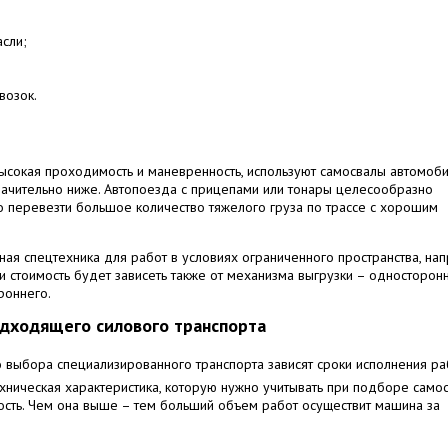
асли;
возок.
 высокая проходимость и маневренность, используют самосвалы автомоб
значительно ниже. Автопоезда с прицепами или тонары целесообразно
о перевезти большое количество тяжелого груза по трассе с хорошим
я спецтехника для работ в условиях ограниченного пространства, нап
 стоимость будет зависеть также от механизма выгрузки – односторонн
роннего.
дходящего силового транспорта
о выбора специализированного транспорта зависят сроки исполнения ра
ехническая характеристика, которую нужно учитывать при подборе само
сть. Чем она выше – тем больший объем работ осуществит машина за