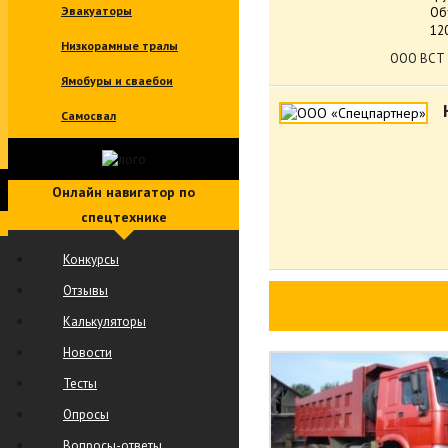
Эвакуаторы
Об
12
Низкорамные тралы
ООО ВСТ
Ямобуры и сваебои
Самосвал
Онлайн навигатор по
спецтехнике
Конкурсы
Отзывы
Калькуляторы
Новости
Тесты
Опросы
Вопросы-ответы