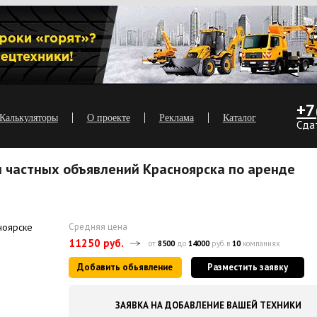
+7
Калькуляторы
О проекте
Реклама
Каталог
Сда
и частных объявлений Красноярска по аренде
Средняя цена
11250 руб.
от
8500
до
14000
руб. в
10
компаниях
Добавить обьявление
Разместить заявку
ЗАЯВКА НА ДОБАВЛЕНИЕ ВАШЕЙ ТЕХНИКИ