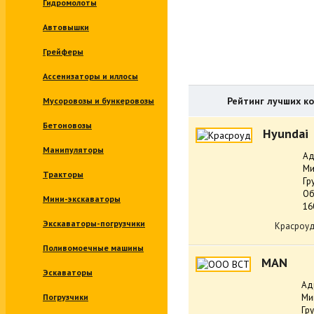
Гидромолоты
Автовышки
Грейферы
Ассенизаторы и иллосы
Рейтинг лучших к
Мусоровозы и бункеровозы
Бетоновозы
Hyundai
Манипуляторы
Ад
Ми
Тракторы
Гр
Об
Мини-экскаваторы
16
Экскаваторы-погрузчики
Красроу
Поливомоечные машины
MAN
Эскаваторы
Ад
Погрузчики
Ми
Гр