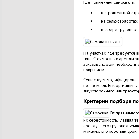
Где применяют самосвалы:
в строительной отр
на сельхозработах;
в сфере грузопере
На участках, где требуется
типа. Стоимость их аренды 
заказывать, если необходим
покрытием.
Существует модифицированна
под землей. Выбор машины и
двухстороннего или трехсто
Критерии подбора по
От правильног
их себестоимость. Главная т
аренду – его грузоподъемно
максимально короткий срок.