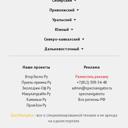
Сибирский
Приволжский
Уральский
Южный
Северо-кавказский
Дальневосточный
Наши проекты
Реклама
ВторЭкспо Ру
Разместить рекламу
Пункты приема Ру
+7(812) 309-54-48
Эколоджи-Оф Ру
admin@specnavigator.ru
МакулатураИн Ру
specnavigatorru
Каминын Ру
Все регионы РФ
ПромЗон Ру
SpecNavigator
- все о специализированной технике и ее аренде
на одном портале.