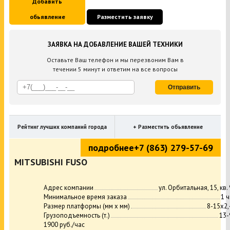
Добавить
обьявление
Разместить заявку
ЗАЯВКА НА ДОБАВЛЕНИЕ ВАШЕЙ ТЕХНИКИ
Оставьте Ваш телефон и мы перезвоним Вам в
течении 5 минут и ответим на все вопросы
Отправить
Рейтинг лучших компаний города
+ Разместить обьявление
подробнее
+7 (863) 279-57-69
MITSUBISHI FUSO
Адрес компании
ул. Орбитальная, 15, кв.
Минимальное время заказа
1 ч
Размер платформы (мм х мм)
8-15х2,
Грузоподъемность (т.)
13-
1900 руб./час