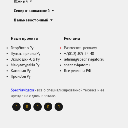
Южный
Северо-кавказский
Дальневосточный
Наши проекты
Реклама
ВторЭкспо Ру
Разместить рекламу
Пункты приема Ру
+7(812) 309-54-48
Эколоджи-Оф Ру
admin@specnavigator.ru
МакулатураИн Ру
specnavigatorru
Каминын Ру
Все регионы РФ
ПромЗон Ру
SpecNavigator
- все о специализированной технике и ее
аренде на одном портале.