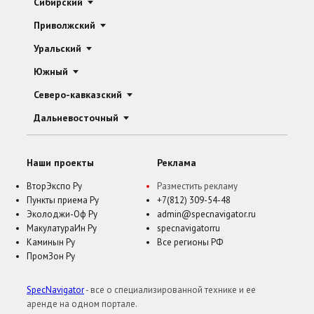
Сибирский
Приволжский
Уральский
Южный
Северо-кавказский
Дальневосточный
Наши проекты
Реклама
ВторЭкспо Ру
Разместить рекламу
Пункты приема Ру
+7(812) 309-54-48
Эколоджи-Оф Ру
admin@specnavigator.ru
МакулатураИн Ру
specnavigatorru
Каминын Ру
Все регионы РФ
ПромЗон Ру
SpecNavigator
- все о специализированной технике и ее
аренде на одном портале.