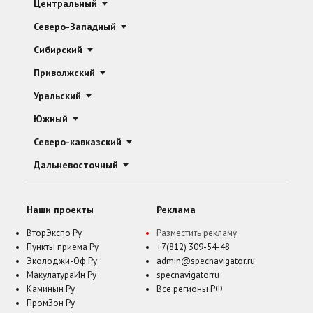
Центральный
Северо-Западный
Сибирский
Приволжский
Уральский
Южный
Северо-кавказский
Дальневосточный
Наши проекты
Реклама
ВторЭкспо Ру
Разместить рекламу
Пункты приема Ру
+7(812) 309-54-48
Эколоджи-Оф Ру
admin@specnavigator.ru
МакулатураИн Ру
specnavigatorru
Каминын Ру
Все регионы РФ
ПромЗон Ру