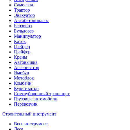
Самосвал
Трактор
Эвакуатор
Автобетононасос
Бензовоз
Бульдозер
Манипулятор
Каток
Грейдер
Грейфер
Краны
Автовышка
Ассенизатор
Ямобур
Мотоблок
Комбайн
Культиватор
Снегоуборочный транспорт
Грузовые автомобили
Перевозчик
Строительный инструмент
Весь инструмент
Леса