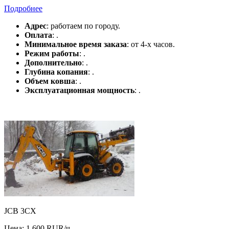
Подробнее
Адрес
: работаем по городу.
Оплата
: .
Минимальное время заказа
: от 4-х часов.
Режим работы
: .
Дополнительно
: .
Глубина копания
: .
Объем ковша
: .
Эксплуатационная мощность
: .
JCB 3CX
Цена: 1 600 RUR/ч