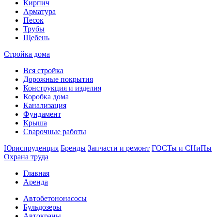
Кирпич
Арматура
Песок
Трубы
Щебень
Стройка дома
Вся стройка
Дорожные покрытия
Конструкция и изделия
Коробка дома
Канализация
Фундамент
Крыша
Сварочные работы
Юриспруденция
Бренды
Запчасти и ремонт
ГОСТы и СНиПы
Охрана труда
Главная
Аренда
Автобетононасосы
Бульдозеры
Автокраны