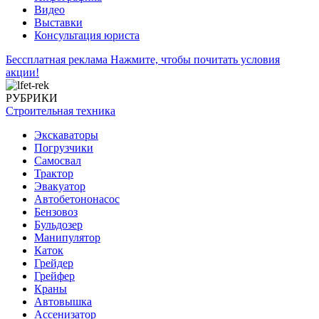
Видео
Выставки
Консультация юриста
Бессплатная реклама
Нажмите, чтобы почитать условия
акции!
РУБРИКИ
Строительная техника
Экскаваторы
Погрузчики
Самосвал
Трактор
Эвакуатор
Автобетононасос
Бензовоз
Бульдозер
Манипулятор
Каток
Грейдер
Грейфер
Краны
Автовышка
Ассенизатор