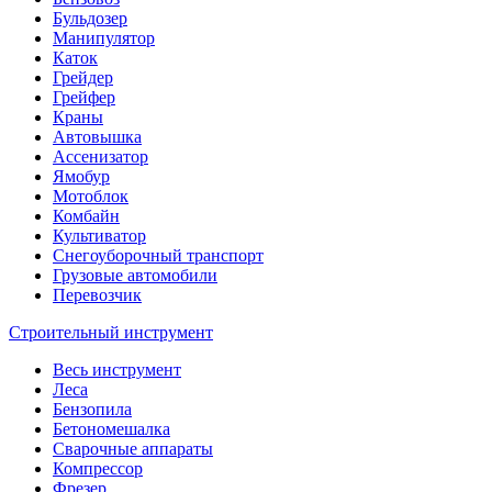
Бульдозер
Манипулятор
Каток
Грейдер
Грейфер
Краны
Автовышка
Ассенизатор
Ямобур
Мотоблок
Комбайн
Культиватор
Снегоуборочный транспорт
Грузовые автомобили
Перевозчик
Строительный инструмент
Весь инструмент
Леса
Бензопила
Бетономешалка
Сварочные аппараты
Компрессор
Фрезер