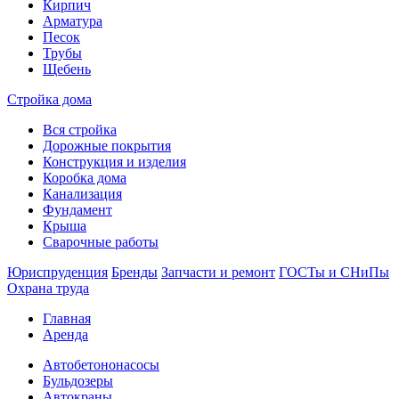
Кирпич
Арматура
Песок
Трубы
Щебень
Стройка дома
Вся стройка
Дорожные покрытия
Конструкция и изделия
Коробка дома
Канализация
Фундамент
Крыша
Сварочные работы
Юриспруденция
Бренды
Запчасти и ремонт
ГОСТы и СНиПы
Охрана труда
Главная
Аренда
Автобетононасосы
Бульдозеры
Автокраны