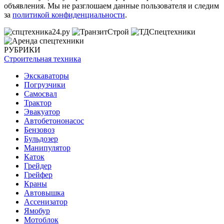
объявления. Мы не разглошаем данные пользователя и следим
за
политикой конфиденциальности
.
РУБРИКИ
Строительная техника
Экскаваторы
Погрузчики
Самосвал
Трактор
Эвакуатор
Автобетононасос
Бензовоз
Бульдозер
Манипулятор
Каток
Грейдер
Грейфер
Краны
Автовышка
Ассенизатор
Ямобур
Мотоблок