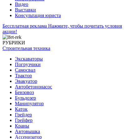
Видео
Выставки
Консультация юриста
Бессплатная реклама
Нажмите, чтобы почитать условия
акции!
РУБРИКИ
Строительная техника
Экскаваторы
Погрузчики
Самосвал
Трактор
Эвакуатор
Автобетононасос
Бензовоз
Бульдозер
Манипулятор
Каток
Грейдер
Грейфер
Краны
Автовышка
Ассенизатор