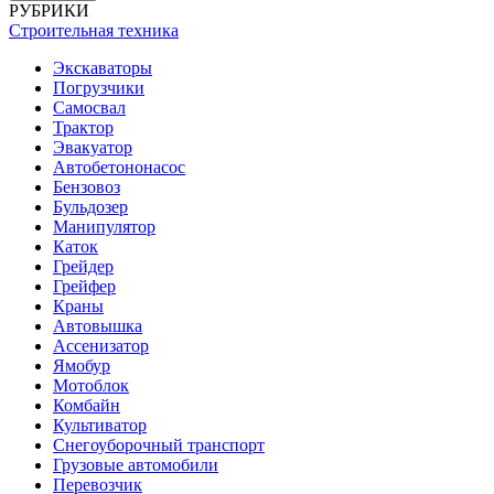
РУБРИКИ
Строительная техника
Экскаваторы
Погрузчики
Самосвал
Трактор
Эвакуатор
Автобетононасос
Бензовоз
Бульдозер
Манипулятор
Каток
Грейдер
Грейфер
Краны
Автовышка
Ассенизатор
Ямобур
Мотоблок
Комбайн
Культиватор
Снегоуборочный транспорт
Грузовые автомобили
Перевозчик