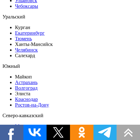
Ульяновск
Чебоксары
Уральский
Курган
Екатеринбург
Тюмень
Ханты-Мансийск
Челябинск
Салехард
Южный
Майкоп
Астрахань
Волгоград
Элиста
Краснодар
Ростов-на-Дону
Северо-кавказский
Махачкала
Магас
Нальчик