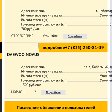
Адрес компании
г. Чебокса
Минимальное время заказа
Уточняй
Высота стрелы (м.)
Грузоподъемность люльки (кг.)
3
700 руб./час
СТРОЙСЕРВИС
Уточняйте
Подробнее
подробнее
+7 (835) 230-81-39
DAEWOO NOVUS
Адрес компании
пр-д. Кабельный, д
Минимальное время заказа
2 ча
Высота стрелы (м.)
Уточняй
Грузоподъемность люльки (кг.)
Уточняй
1300 руб./час
МОРИС-1
2
Подробнее
Последние объявления пользователей