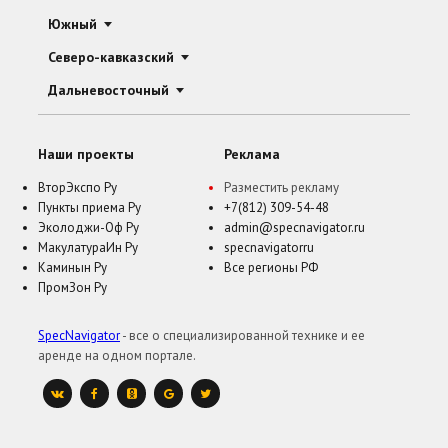
Южный
Северо-кавказский
Дальневосточный
Наши проекты
Реклама
ВторЭкспо Ру
Разместить рекламу
Пункты приема Ру
+7(812) 309-54-48
Эколоджи-Оф Ру
admin@specnavigator.ru
МакулатураИн Ру
specnavigatorru
Каминын Ру
Все регионы РФ
ПромЗон Ру
SpecNavigator
- все о специализированной технике и ее
аренде на одном портале.