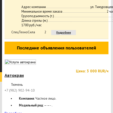
Адрес компании
ул. Тимуровцев,
Минимальное время заказа
2 ча
Грузоподъемность (т.)
Длина стрелы (м.)
1700 руб./час
СпецТехноСила
2
Подробнее
Последние объявления пользователей
Цена: 3 000 RUR/ч
Автокран
Тюмень
+7 (982) 902-94-10
Компания
: Частное лицо.
Модельный ряд
: ——- .