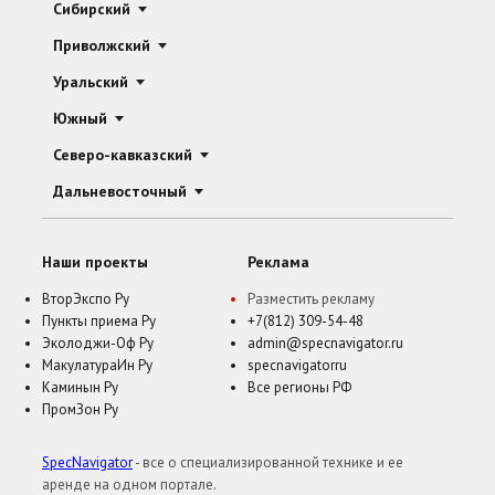
Сибирский
Приволжский
Уральский
Южный
Северо-кавказский
Дальневосточный
Наши проекты
Реклама
ВторЭкспо Ру
Разместить рекламу
Пункты приема Ру
+7(812) 309-54-48
Эколоджи-Оф Ру
admin@specnavigator.ru
МакулатураИн Ру
specnavigatorru
Каминын Ру
Все регионы РФ
ПромЗон Ру
SpecNavigator
- все о специализированной технике и ее
аренде на одном портале.