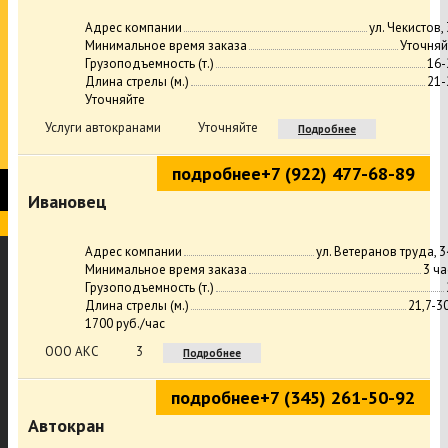
Адрес компании
ул. Чекистов,
Минимальное время заказа
Уточняй
Грузоподъемность (т.)
16-
Длина стрелы (м.)
21-
Уточняйте
Услуги автокранами
Уточняйте
Подробнее
подробнее
+7 (922) 477-68-89
Ивановец
Адрес компании
ул. Ветеранов труда, 3
Минимальное время заказа
3 ча
Грузоподъемность (т.)
Длина стрелы (м.)
21,7-3
1700 руб./час
ООО АКС
3
Подробнее
подробнее
+7 (345) 261-50-92
Автокран