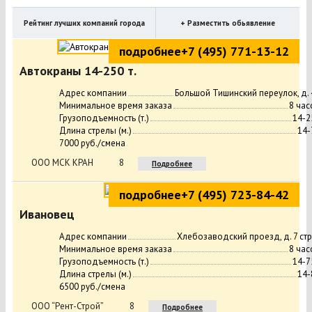
Рейтинг лучших компаний города
+ Разместить обьявление
подробнее
+7 (495) 771-13-12
Автокраны 14-250 т.
Адрес компании
Большой Тишинский переулок, д. 
Минимальное время заказа
8 час
Грузоподъемность (т.)
14-2
Длина стрелы (м.)
14-
7000 руб./смена
ООО МСК КРАН
8
Подробнее
подробнее
+7 (495) 723-84-42
Ивановец
Адрес компании
Хлебозаводский проезд, д. 7 стр.
Минимальное время заказа
8 час
Грузоподъемность (т.)
14-7
Длина стрелы (м.)
14-
6500 руб./смена
ООО “Рент-Строй”
8
Подробнее