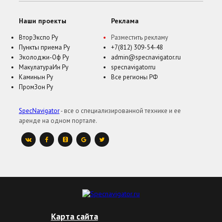
Наши проекты
Реклама
ВторЭкспо Ру
Разместить рекламу
Пункты приема Ру
+7(812) 309-54-48
Эколоджи-Оф Ру
admin@specnavigator.ru
МакулатураИн Ру
specnavigatorru
Каминын Ру
Все регионы РФ
ПромЗон Ру
SpecNavigator
- все о специализированной технике и ее
аренде на одном портале.
Карта сайта