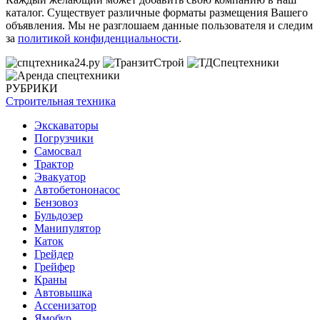
каталог. Существует различные форматы размещения Вашего
объявления. Мы не разглошаем данные пользователя и следим
за
политикой конфиденциальности
.
РУБРИКИ
Строительная техника
Экскаваторы
Погрузчики
Самосвал
Трактор
Эвакуатор
Автобетононасос
Бензовоз
Бульдозер
Манипулятор
Каток
Грейдер
Грейфер
Краны
Автовышка
Ассенизатор
Ямобур