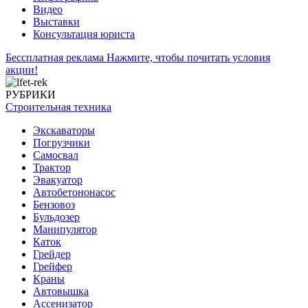
Видео
Выставки
Консультация юриста
Бессплатная реклама
Нажмите, чтобы почитать условия
акции!
РУБРИКИ
Строительная техника
Экскаваторы
Погрузчики
Самосвал
Трактор
Эвакуатор
Автобетононасос
Бензовоз
Бульдозер
Манипулятор
Каток
Грейдер
Грейфер
Краны
Автовышка
Ассенизатор