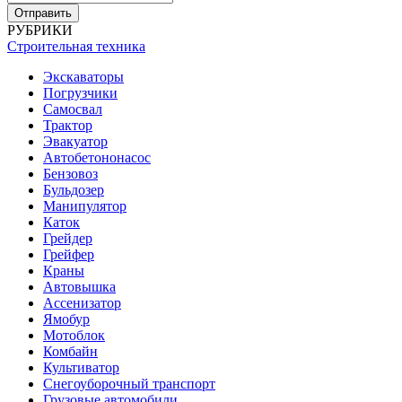
РУБРИКИ
Строительная техника
Экскаваторы
Погрузчики
Самосвал
Трактор
Эвакуатор
Автобетононасос
Бензовоз
Бульдозер
Манипулятор
Каток
Грейдер
Грейфер
Краны
Автовышка
Ассенизатор
Ямобур
Мотоблок
Комбайн
Культиватор
Снегоуборочный транспорт
Грузовые автомобили