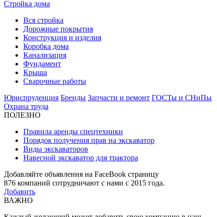
Стройка дома
Вся стройка
Дорожные покрытия
Конструкция и изделия
Коробка дома
Канализация
Фундамент
Крыша
Сварочные работы
Юриспруденция
Бренды
Запчасти и ремонт
ГОСТы и СНиПы
Охрана труда
ПОЛЕЗНО
Правила аренды спецтехники
Порядок получения прав на экскаватор
Виды экскаваторов
Навесной экскаватор для трактора
Добавляйте объявления на FaceBook страницу
876
компаний сотрудничают с нами с 2015 года.
Добавить
ВАЖНО
Каждый желающий может добавить свою компанию в наш