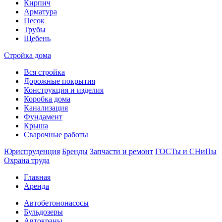
Кирпич
Арматура
Песок
Трубы
Щебень
Стройка дома
Вся стройка
Дорожные покрытия
Конструкция и изделия
Коробка дома
Канализация
Фундамент
Крыша
Сварочные работы
Юриспруденция
Бренды
Запчасти и ремонт
ГОСТы и СНиПы
Охрана труда
Главная
Аренда
Автобетононасосы
Бульдозеры
Автокраны