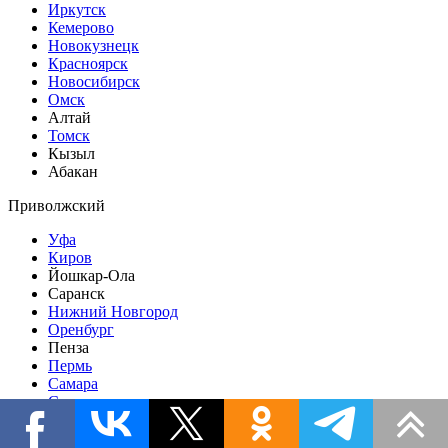
Иркутск
Кемерово
Новокузнецк
Красноярск
Новосибирск
Омск
Алтай
Томск
Кызыл
Абакан
Приволжский
Уфа
Киров
Йошкар-Ола
Саранск
Нижний Новгород
Оренбург
Пенза
Пермь
Самара
Саратов
Тольятти
Казань