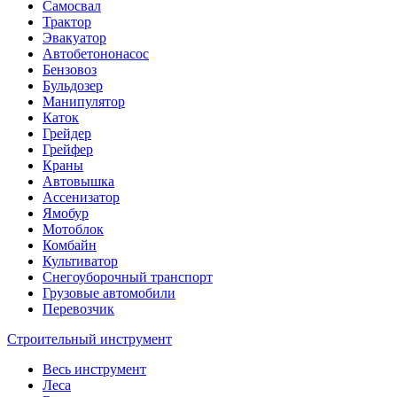
Самосвал
Трактор
Эвакуатор
Автобетононасос
Бензовоз
Бульдозер
Манипулятор
Каток
Грейдер
Грейфер
Краны
Автовышка
Ассенизатор
Ямобур
Мотоблок
Комбайн
Культиватор
Снегоуборочный транспорт
Грузовые автомобили
Перевозчик
Строительный инструмент
Весь инструмент
Леса