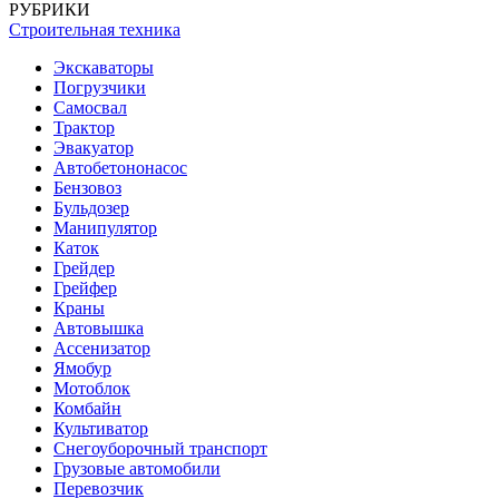
РУБРИКИ
Строительная техника
Экскаваторы
Погрузчики
Самосвал
Трактор
Эвакуатор
Автобетононасос
Бензовоз
Бульдозер
Манипулятор
Каток
Грейдер
Грейфер
Краны
Автовышка
Ассенизатор
Ямобур
Мотоблок
Комбайн
Культиватор
Снегоуборочный транспорт
Грузовые автомобили
Перевозчик