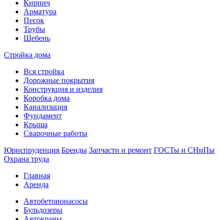
Кирпич
Арматура
Песок
Трубы
Щебень
Стройка дома
Вся стройка
Дорожные покрытия
Конструкция и изделия
Коробка дома
Канализация
Фундамент
Крыша
Сварочные работы
Юриспруденция
Бренды
Запчасти и ремонт
ГОСТы и СНиПы
Охрана труда
Главная
Аренда
Автобетононасосы
Бульдозеры
Автокраны