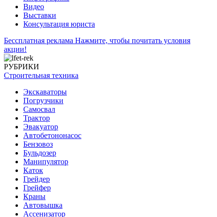
Видео
Выставки
Консультация юриста
Бессплатная реклама
Нажмите, чтобы почитать условия
акции!
РУБРИКИ
Строительная техника
Экскаваторы
Погрузчики
Самосвал
Трактор
Эвакуатор
Автобетононасос
Бензовоз
Бульдозер
Манипулятор
Каток
Грейдер
Грейфер
Краны
Автовышка
Ассенизатор