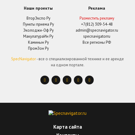
Наши проекты
Реклама
ВторЭкспо Ру
Разместить рекламу
Пункты приема Ру
+7(812) 309-54-48
Эколоджи-Оф Ру
admin@specnavigator.ru
МакулатураИн Ру
specnavigatorru
Каминын Ру
Все регионы РФ
ПромЗон Ру
SpecNavigator
- все о специализированной технике и ее аренде
на одном портале.
Карта сайта