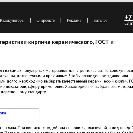
+7
Калькуляторы
О проекте
Реклама
Каталог
Сда
теристики кирпича керамического, ГОСТ и
им из самых популярных материалов для строительства. По совокупност
адежным, долговечным и практичным. Чтобы возведенное здание или
ли долго, необходимо выбирать качественный керамический кирпич, Г
ские показатели, сферу применения. Характеристики выбранного матери
ударственному стандарту.
— глина. При контакте с водой она становится пластичной, а под возде
т. Поэтому каменное состояние изделия достигает путем обжига. Свойс