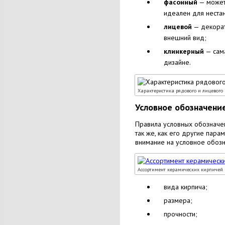
фасонный
— может 
идеален для нестан
лицевой
— декорат
внешний вид;
клинкерный
— сама
дизайне.
Характеристика рядового и лицевого
Условное обозначени
Правила условных обозначен
так же, как его другие пар
внимание на условное обозна
Ассортимент керамических кирпичей
вида кирпича;
размера;
прочности;