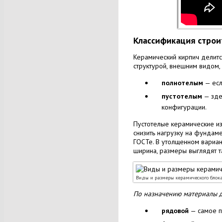
Классификация строи
Керамический кирпич делитс
структурой, внешним видом, 
полнотелым
— есл
пустотелым
— зде
конфигурации.
Пустотелые керамические и
снизить нагрузку на фундам
ГОСТе. В утолщенном вариан
ширина, размеры выглядят т
Виды и размеры керамического блок
По назначению материалы д
рядовой
— самое п