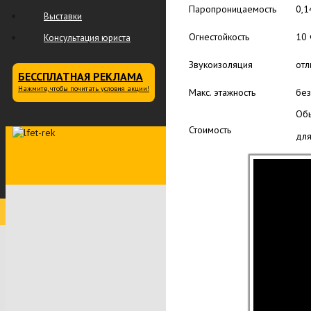
Паропроницаемость
0,1
Выставки
Огнестойкость
10 
Консультация юриста
Звукоизоляция
отл
БЕССПЛАТНАЯ РЕКЛАМА
Нажмите, чтобы почитать условия акции!
Макс. этажность
без
Обы
Стоимость
для