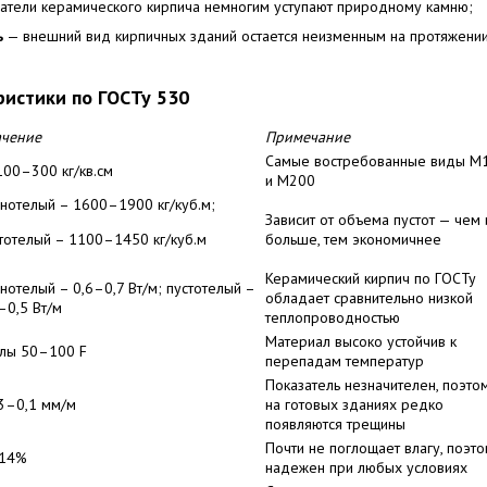
атели керамического кирпича немногим уступают природному камню;
ь
— внешний вид кирпичных зданий остается неизменным на протяжени
ристики по ГОСТу 530
ачение
Примечание
Самые востребованные виды М
100–300 кг/кв.см
и М200
нотелый – 1600–1900 кг/куб.м;
Зависит от объема пустот — чем 
тотелый – 1100–1450 кг/куб.м
больше, тем экономичнее
Керамический кирпич по ГОСТу
нотелый – 0,6–0,7 Вт/м; пустотелый –
обладает сравнительно низкой
–0,5 Вт/м
теплопроводностью
Материал высоко устойчив к
лы 50–100 F
перепадам температур
Показатель незначителен, поэто
3–0,1 мм/м
на готовых зданиях редко
появляются трещины
Почти не поглощает влагу, поэт
14%
надежен при любых условиях