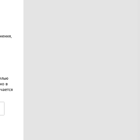
нения,
елью
но в
ичается