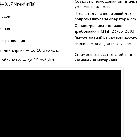
Создает в помещении оптималь
4–0,17 Мг/(м*ч*Па)
уровень влажности
Показатель, позволяющий долго
часов
сопротивляться температуре огн
Характеристики отвечают
ичная
требованиям СНиП 23-03-2003
Высота зданий из керамического
 ограничений
кирпича может достигать 1 км
чный кирпич — до 10 руб./шт.;
Стоимость зависит от свойств и
 облицовки — до 25 руб./шт.
назначения материала