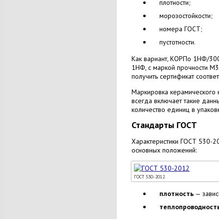
плотности;
морозостойкости;
номера ГОСТ;
пустотности.
Как вариант, КОРПо 1НФ/30
1НФ, с маркой прочности М30
получить сертификат соотве
Маркировка керамического к
всегда включает такие данны
количество единиц в упаков
Стандарты ГОСТ
Характеристики ГОСТ 530-20
основных положений:
ГОСТ 530-2012
плотность
— зависи
теплопроводност