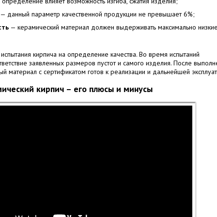
 определение влияет возможность изгиба, сжатия изделия;
— данный параметр качественной продукции не превышает 6%;
сть
— керамический материал должен выдерживать максимально низки
испытания кирпича на определение качества. Во время испытаний
тветствие заявленных размеров пустот и самого изделия. После выполн
ный материал с сертификатом готов к реализации и дальнейшей эксплуат
мический кирпич – его плюсы и минусы