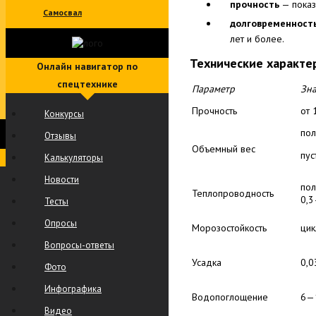
прочность
— показ
Самосвал
долговременност
лет и более.
Технические характе
Онлайн навигатор по
спецтехнике
Параметр
Зн
Прочность
от 
Конкурсы
пол
Отзывы
Объемный вес
пус
Калькуляторы
Новости
пол
Теплопроводность
0,3
Тесты
Опросы
Морозостойкость
цик
Вопросы-ответы
Усадка
0,0
Фото
Инфографика
Водопоглощение
6—
Видео