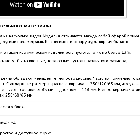
тельного материала
я на несколько видов. Изделия отличаются между собой сферой приме
другими параметрами. В зависимости от структуры кирпич бывает:
и в таком керамическом изделии есть пустоты, то их не более 13%;
сь могут быть сквозные, несквозные пустоты различного размера,
зделия обладают меньшей теплопроводностью. Часто их применяют с ц
ент. Стандартные размеры красного кирпича — 250*120*65 мм, что указа
те высота составляет 88 мм, в двойном — 138 мм. В евро-кирпичах отл
ак: 250*88*65 мм.
а
елят на:
ростое и доступное сырье;