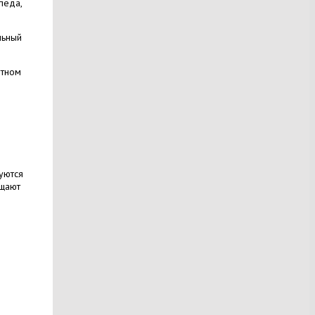
педа,
льный
фтном
уются
ащают