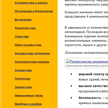
Ассенизаторы и иллосы
кирпича керамического напря
Мусоровозы и бункеровозы
Большое значение имеет мес
представлена 4 компонентам
Бетоновозы
В зависимости от количестве
Манипуляторы
легкоплавкой. Последняя вс
Клинкерное изделие возможно
Тракторы
вспомогательные элементы: 
пористости, окрасе и других 
Мини-экскаваторы
Основными положительными 
Экскаваторы-погрузчики
Поливомоечные машины
Преимущества керамического кирпич
Эскаваторы
широкий спектр 
Погрузчики
жилых зданий, пече
высокое качество
Эвакуаторы
проделанной рабо
Низкорамные тралы
безопасность
— со
примеси исключены
Ямобуры и сваебои