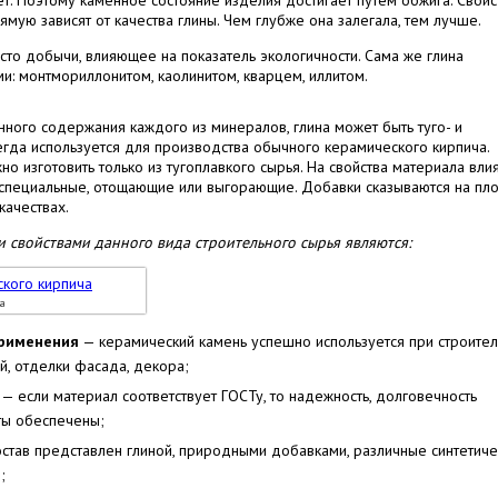
мую зависят от качества глины. Чем глубже она залегала, тем лучше.
то добычи, влияющее на показатель экологичности. Сама же глина
и: монтмориллонитом, каолинитом, кварцем, иллитом.
нного содержания каждого из минералов, глина может быть туго- и
егда используется для производства обычного керамического кирпича.
 изготовить только из тугоплавкого сырья. На свойства материала вли
специальные, отощающие или выгорающие. Добавки сказываются на пло
качествах.
свойствами данного вида строительного сырья являются:
а
применения
— керамический камень успешно используется при строител
й, отделки фасада, декора;
— если материал соответствует ГОСТу, то надежность, долговечность
ты обеспечены;
став представлен глиной, природными добавками, различные синтетиче
;