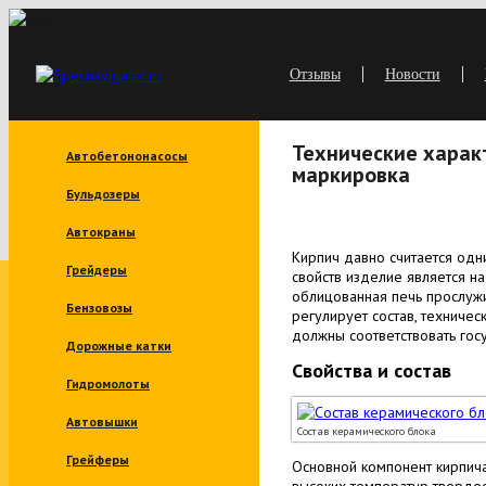
Отзывы
Новости
Технические харак
Автобетононасосы
маркировка
Бульдозеры
Автокраны
Кирпич давно считается одн
Грейдеры
свойств изделие является н
облицованная печь прослужи
Бензовозы
регулирует состав, техниче
должны соответствовать гос
Дорожные катки
Свойства и состав
Гидромолоты
Автовышки
Состав керамического блока
Грейферы
Основной компонент кирпича 
высоких температур твердее