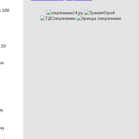
и 100
150
их
му
ому