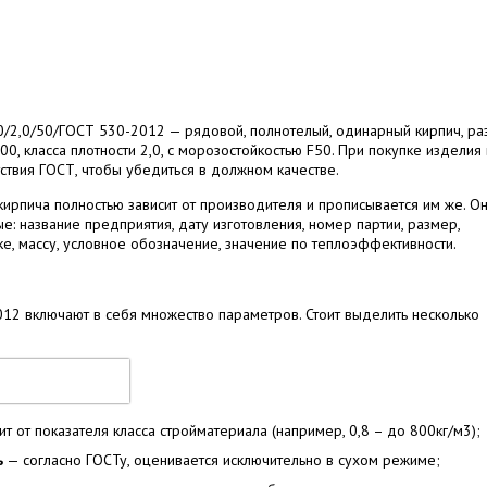
0/2,0/50/ГОСТ 530-2012 — рядовой, полнотелый, одинарный кирпич, р
0, класса плотности 2,0, с морозостойкостью F50. При покупке изделия
тствия ГОСТ, чтобы убедиться в должном качестве.
ирпича полностью зависит от производителя и прописывается им же. О
е: название предприятия, дату изготовления, номер партии, размер,
ке, массу, условное обозначение, значение по теплоэффективности.
12 включают в себя множество параметров. Стоит выделить несколько
т от показателя класса стройматериала (например, 0,8 – до 800кг/м3);
ь
— согласно ГОСТу, оценивается исключительно в сухом режиме;