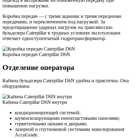
переход в авторежиме на пониженную передачу при
повышении нагрузки.
Коробка передач — с тремя задними и тремя передними
передачами, и переключением под нагрузкой. За
предотвращение ударных нагрузок на трансмиссию
бульдозера Caterpillar в трудных условиях эксплуатации
отвечает одноступенчатый гидротрансформатор.
Коробка передач Caterpillar D6N
Отделение оператора
Кабина бульдозера Caterpillar D6N удобна и практична. Она
оборудована:
Кабина Caterpillar D6N внутри
кондиционирующей системой;
шумоизолирующими пенопластовыми панелями;
герметичными окнами и дверьми;
лазерной и спутниковой системами нивелирования
AccuGrade.