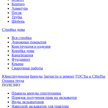
Кирпич
Арматура
Песок
Трубы
Щебень
Стройка дома
Вся стройка
Дорожные покрытия
Конструкция и изделия
Коробка дома
Канализация
Фундамент
Крыша
Сварочные работы
Юриспруденция
Бренды
Запчасти и ремонт
ГОСТы и СНиПы
Охрана труда
ПОЛЕЗНО
Правила аренды спецтехники
Порядок получения прав на экскаватор
Виды экскаваторов
Навесной экскаватор для трактора