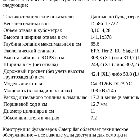
следующие:
Тактико-технические показатели
Данные по бульдозерам
Вес спецтехники в кг
15586–17722
Объем отвала в кубометрах
3,16–4,28
Высота и ширина отвала в см
141,1х378
Глубина копания максимальная в см
65,6
Экологический стандарт
EPA Tier 2, EU Stage II
Высота кабины с ROPS в см
308,3 (XL) или 319,7 
Ширина в см (без отвала)
249,2 (XL) либо 302,2
Дорожный просвет (без учета высоты
42,4 (XL) либо 53,8 (
грунтозацепа) в см
Модель двигателя
Cat 3126В DITAAC
Мощность (в лошадиных силах)
108 кВт/145
Расход дизельного топлива в л/маш.час
17,2 и выше (в зависи
Поршневой ход в см
12,7 мм
Диаметр цилиндра в см
11
Объем двигателя в литрах
7,2
Конструкция бульдозеров Caterpillar облегчает техническое
обслуживание – все важные узлы доступны для осмотра и